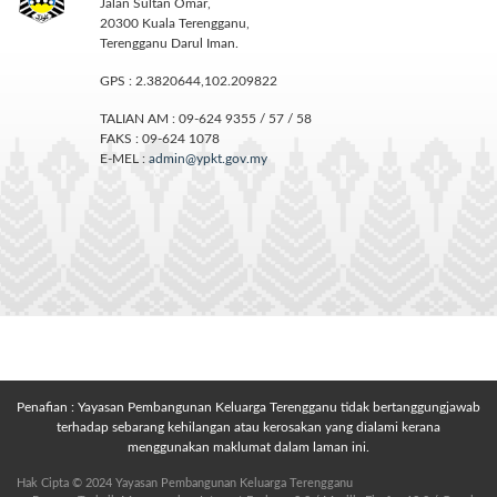
Jalan Sultan Omar,
20300 Kuala Terengganu,
Terengganu Darul Iman.
GPS : 2.3820644,102.209822
TALIAN AM : 09-624 9355 / 57 / 58
FAKS : 09-624 1078
E-MEL :
admin@ypkt.gov.my
Penafian : Yayasan Pembangunan Keluarga Terengganu tidak bertanggungjawab
terhadap sebarang kehilangan atau kerosakan yang dialami kerana
menggunakan maklumat dalam laman ini.
Hak Cipta © 2024 Yayasan Pembangunan Keluarga Terengganu