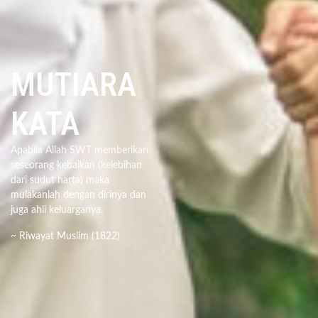
MUTIARA
KATA
Apabila Allah SWT memberikan
seseorang kebaikan (kelebihan
dari sudut harta) maka
mulakanlah dengan dirinya dan
juga ahli keluarganya.
~ Riwayat Muslim (1822)