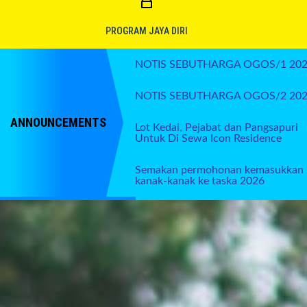
PROGRAM JAYA DIRI
NOTIS SEBUTHARGA OGOS/1 20
NOTIS SEBUTHARGA OGOS/2 20
ANNOUNCEMENTS
Lot Kedai, Pejabat dan Pangsapuri
Untuk Di Sewa Icon Residence
Semakan permohonan kemasukkan
kanak-kanak ke taska 2026