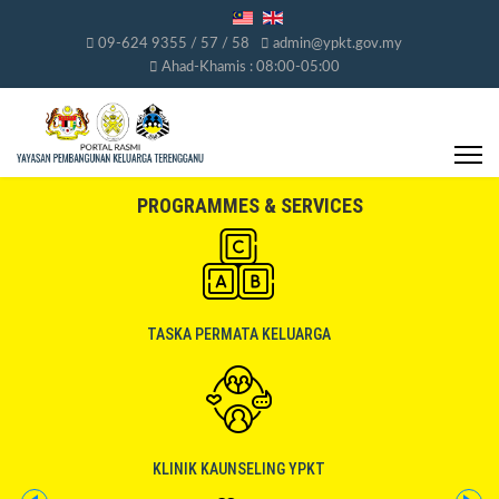
09-624 9355 / 57 / 58
admin@ypkt.gov.my
Ahad-Khamis : 08:00-05:00
PROGRAMMES & SERVICES
TASKA PERMATA KELUARGA
KLINIK KAUNSELING YPKT