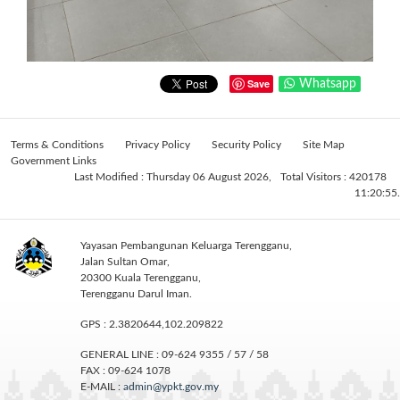
Save
Whatsapp
Terms & Conditions
Privacy Policy
Security Policy
Site Map
Government Links
Last Modified : Thursday 06 August 2026,
Total Visitors : 420178
11:20:55.
Yayasan Pembangunan Keluarga Terengganu,
Jalan Sultan Omar,
20300 Kuala Terengganu,
Terengganu Darul Iman.
GPS : 2.3820644,102.209822
GENERAL LINE : 09-624 9355 / 57 / 58
FAX : 09-624 1078
E-MAIL :
admin@ypkt.gov.my