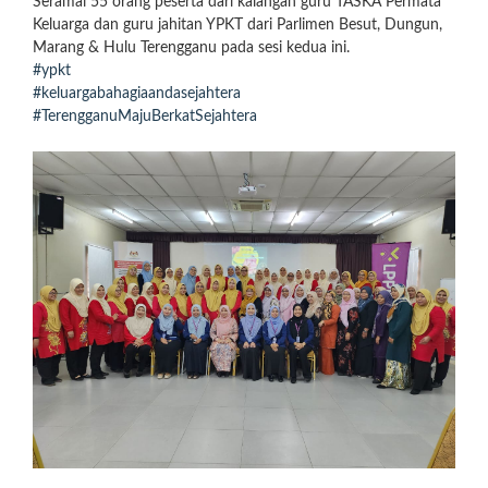
Seramai 55 orang peserta dari kalangan guru TASKA Permata
Keluarga dan guru jahitan YPKT dari Parlimen Besut, Dungun,
Marang & Hulu Terengganu pada sesi kedua ini.
#ypkt
#keluargabahagiaandasejahtera
#TerengganuMajuBerkatSejahtera