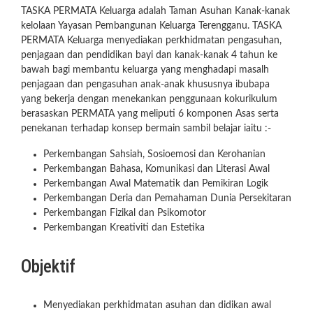
TASKA PERMATA Keluarga adalah Taman Asuhan Kanak-kanak
kelolaan Yayasan Pembangunan Keluarga Terengganu. TASKA
PERMATA Keluarga menyediakan perkhidmatan pengasuhan,
penjagaan dan pendidikan bayi dan kanak-kanak 4 tahun ke
bawah bagi membantu keluarga yang menghadapi masalh
penjagaan dan pengasuhan anak-anak khususnya ibubapa
yang bekerja dengan menekankan penggunaan kokurikulum
berasaskan PERMATA yang meliputi 6 komponen Asas serta
penekanan terhadap konsep bermain sambil belajar iaitu :-
Perkembangan Sahsiah, Sosioemosi dan Kerohanian
Perkembangan Bahasa, Komunikasi dan Literasi Awal
Perkembangan Awal Matematik dan Pemikiran Logik
Perkembangan Deria dan Pemahaman Dunia Persekitaran
Perkembangan Fizikal dan Psikomotor
Perkembangan Kreativiti dan Estetika
Objektif
Menyediakan perkhidmatan asuhan dan didikan awal