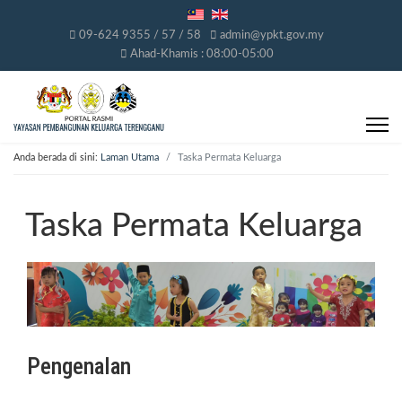
09-624 9355 / 57 / 58
admin@ypkt.gov.my
Ahad-Khamis : 08:00-05:00
Anda berada di sini:
Laman Utama
Taska Permata Keluarga
Taska Permata Keluarga
Pengenalan