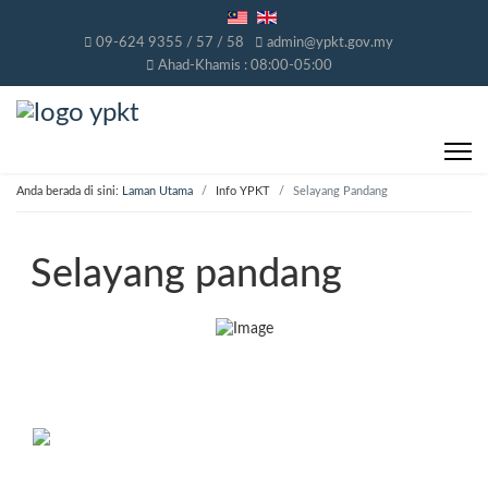
09-624 9355 / 57 / 58
admin@ypkt.gov.my
Ahad-Khamis : 08:00-05:00
Anda berada di sini:
Laman Utama
Info YPKT
Selayang Pandang
Selayang pandang