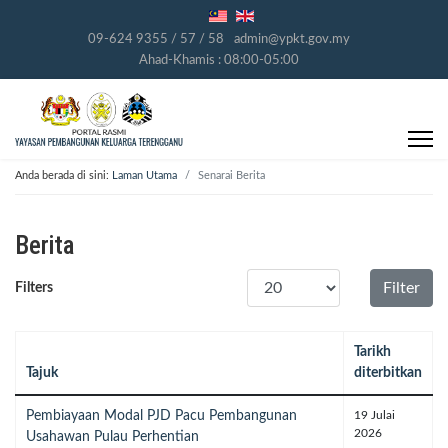
09-624 9355 / 57 / 58
admin@ypkt.gov.my
Ahad-Khamis : 08:00-05:00
Anda berada di sini:
Laman Utama
Senarai Berita
Berita
Papar #
Filter
Filters
Tarikh
Tajuk
diterbitkan
Pembiayaan Modal PJD Pacu Pembangunan
19 Julai
2026
Usahawan Pulau Perhentian